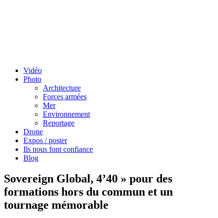
Vidéo
Photo
Architecture
Forces armées
Mer
Environnement
Reportage
Drone
Expos / poster
Ils nous font confiance
Blog
Sovereign Global, 4’40 » pour des
formations hors du commun et un
tournage mémorable