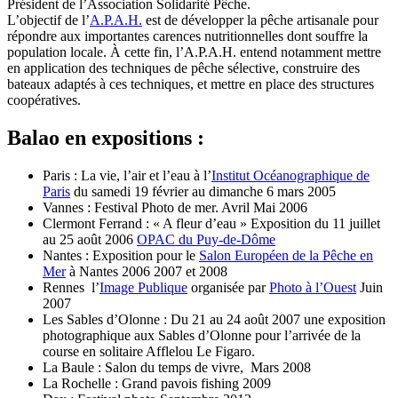
Président de l’Association Solidarité Pêche.
L’objectif de l’
A.P.A.H.
est de développer la pêche artisanale pour
répondre aux importantes carences nutritionnelles dont souffre la
population locale. À cette fin, l’A.P.A.H. entend notamment mettre
en application des techniques de pêche sélective, construire des
bateaux adaptés à ces techniques, et mettre en place des structures
coopératives.
Balao en expositions :
Paris : La vie, l’air et l’eau à l’
Institut Océanographique de
Paris
du samedi 19 février au dimanche 6 mars 2005
Vannes : Festival Photo de mer. Avril Mai 2006
Clermont Ferrand : « A fleur d’eau » Exposition du 11 juillet
au 25 août 2006
OPAC du Puy-de-Dôme
Nantes : Exposition pour le
Salon Européen de la Pêche en
Mer
à Nantes 2006 2007 et 2008
Rennes l’
Image Publique
organisée par
Photo à l’Ouest
Juin
2007
Les Sables d’Olonne : Du 21 au 24 août 2007 une exposition
photographique aux Sables d’Olonne pour l’arrivée de la
course en solitaire Afflelou Le Figaro.
La Baule : Salon du temps de vivre, Mars 2008
La Rochelle : Grand pavois fishing 2009