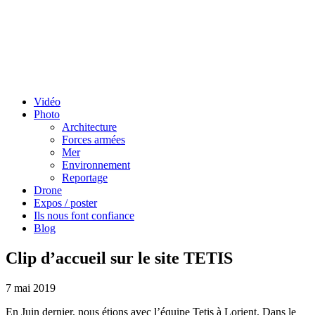
Vidéo
Photo
Architecture
Forces armées
Mer
Environnement
Reportage
Drone
Expos / poster
Ils nous font confiance
Blog
Clip d’accueil sur le site TETIS
7 mai 2019
En Juin dernier, nous étions avec l’équipe Tetis à Lorient. Dans le