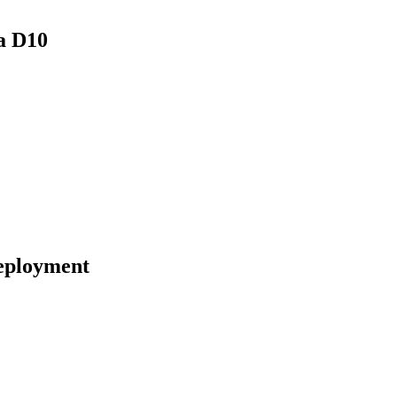
a D10
eployment