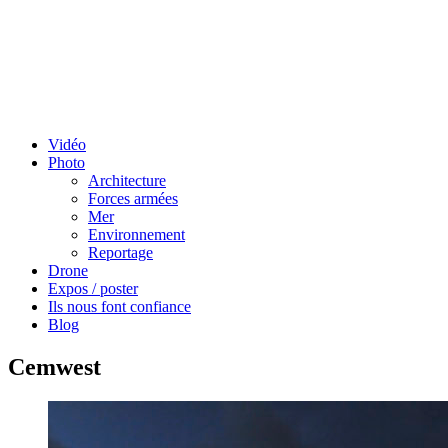
Vidéo
Photo
Architecture
Forces armées
Mer
Environnement
Reportage
Drone
Expos / poster
Ils nous font confiance
Blog
Cemwest