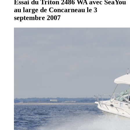
Essai du Triton 2486 WA avec SeaYou
au large de Concarneau le 3
septembre 2007