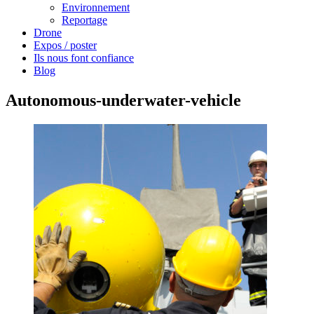
Environnement
Reportage
Drone
Expos / poster
Ils nous font confiance
Blog
Autonomous-underwater-vehicle