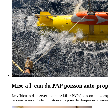
Mise à l' eau du PAP poisson auto-prop
Le véhicules d' intervention mine killer PAP ( poisson auto-pr
reconnaissance, l' identification et la pose de charges explosives